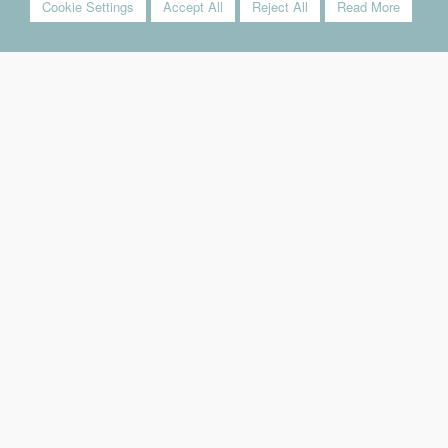
Cookie Settings
Accept All
Reject All
Read More
SCARICA IL CATALOGO
GUARDA IL VIDEO
DISPONIBILE NEI COLORI
BLACK METALLIZED (paint)
WHITE (gelcoat)