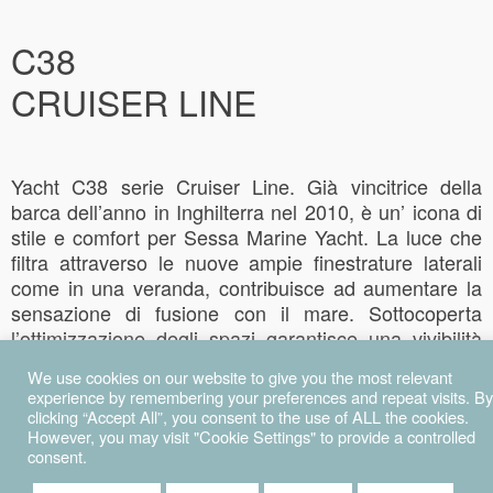
C38
CRUISER LINE
Yacht C38 serie Cruiser Line. Già vincitrice della
barca dell’anno in Inghilterra nel 2010, è un’ icona di
stile e comfort per Sessa Marine Yacht. La luce che
filtra attraverso le nuove ampie finestrature laterali
come in una veranda, contribuisce ad aumentare la
sensazione di fusione con il mare. Sottocoperta
l’ottimizzazione degli spazi garantisce una vivibilità
estrema grazie alle due cabine matrimoniali e al
We use cookies on our website to give you the most relevant
bagno di dimensioni elevate per la categoria. Le due
experience by remembering your preferences and repeat visits. By
cucine, una interna e l’altra situata nel pozzetto, le
clicking “Accept All”, you consent to the use of ALL the cookies.
zone prendisole, la chaise longue e gli ampi divani
However, you may visit "Cookie Settings" to provide a controlled
consent.
permettono di sentirsi come a casa.