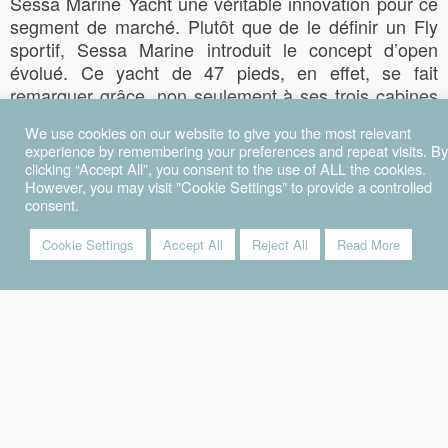
Sessa Marine Yacht une véritable innovation pour ce
segment de marché. Plutôt que de le définir un Fly
sportif, Sessa Marine introduit le concept d’open
évolué. Ce yacht de 47 pieds, en effet, se fait
remarquer grâce, non seulement à ses trois cabines
comodes et habitables avec salle de bain séparée,
We use cookies on our website to give you the most relevant
mais aussi grâce à une cuisine spacieuse et
experience by remembering your preferences and repeat visits. By
ergonomique, une zone living lumineuse et un
clicking “Accept All”, you consent to the use of ALL the cookies.
flybridge d’environ 20 m2 en mesure d’accueillir 8 à
However, you may visit "Cookie Settings" to provide a controlled
consent.
10 personnes. Ses grandes qualités de navigabilité,
fruit de l’expérience de ses soeurs aînées, en font un
Cookie Settings
Accept All
Reject All
Read More
modèle très sécurisant.
COULEURS DISPONIBLES