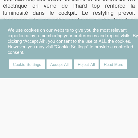
électrique en verre de l’hard top renforce la
luminosité dans le cockpit. Le restyling prévoit
également de nouvelles couleurs et des bouches
d’aération en mesure d’exalter la coque et les
We use cookies on our website to give you the most relevant
dialogues de lignes et de formes avec la fenêtre
experience by remembering your preferences and repeat visits. By
latérale. Il existe de nombreuses personnalisations
clicking “Accept All”, you consent to the use of ALL the cookies.
However, you may visit "Cookie Settings" to provide a controlled
proposées sur le tarif qui vont des matériaux externes
consent.
au choix parmi 18 types d’essence différentes, de
cuir et de tissu pour les cabines. L’armateur pourra
Cookie Settings
Accept All
Reject All
Read More
également choisir entre deux configurations du
cockpit : la version classique avec table, bain de
soleil et garage, ou la version avec double salon
(avec canapé convertible en bain de soleil) pouvant
accueillir jusqu’à 12 à table.
TÉLÉCHARGER LE CATALOGUE