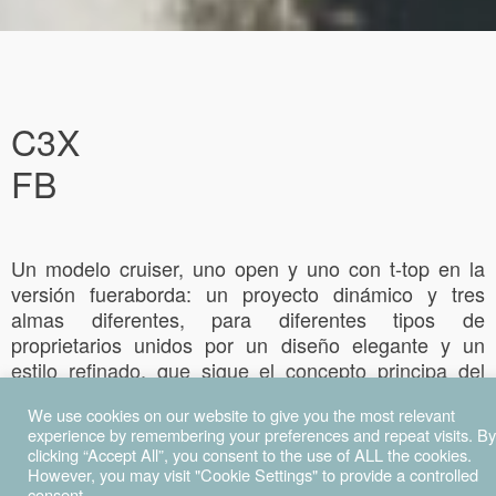
C3X
FB
Un modelo cruiser, uno open y uno con t-top en la
versión fueraborda: un proyecto dinámico y tres
almas diferentes, para diferentes tipos de
proprietarios unidos por un dise
ño elegante y un
estilo refinado, que sigue el concepto principa del
astillero.
We use cookies on our website to give you the most relevant
experience by remembering your preferences and repeat visits. By
La nueva versión open cuenta con un gran
clicking “Accept All”, you consent to the use of ALL the cookies.
parabrisas delantero panorámico y un t-top (opcional)
However, you may visit "Cookie Settings" to provide a controlled
con toldo de popa eléctrico, que permite que el área
consent.