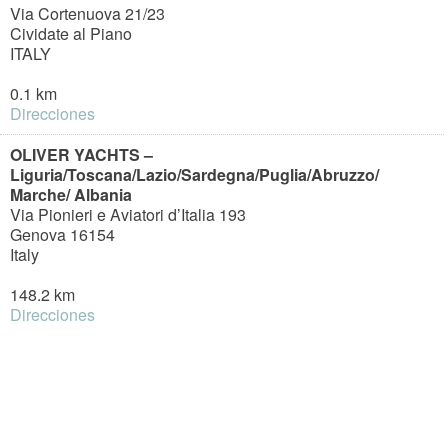
Via Cortenuova 21/23
Cividate al Piano
ITALY
0.1 km
Direcciones
OLIVER YACHTS –
Liguria/Toscana/Lazio/Sardegna/Puglia/Abruzzo/
Marche/ Albania
Via Pionieri e Aviatori d’Italia 193
Genova 16154
Italy
148.2 km
Direcciones
HERZOG MARINECENTER AG
Städerried 5, CH-6053
Alpnachstad
Switzerland